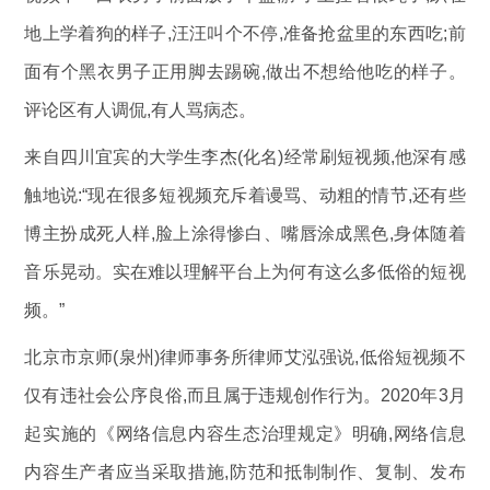
地上学着狗的样子,汪汪叫个不停,准备抢盆里的东西吃;前
面有个黑衣男子正用脚去踢碗,做出不想给他吃的样子。
评论区有人调侃,有人骂病态。
来自四川宜宾的大学生李杰(化名)经常刷短视频,他深有感
触地说:“现在很多短视频充斥着谩骂、动粗的情节,还有些
博主扮成死人样,脸上涂得惨白、嘴唇涂成黑色,身体随着
音乐晃动。实在难以理解平台上为何有这么多低俗的短视
频。”
北京市京师(泉州)律师事务所律师艾泓强说,低俗短视频不
仅有违社会公序良俗,而且属于违规创作行为。2020年3月
起实施的《网络信息内容生态治理规定》明确,网络信息
内容生产者应当采取措施,防范和抵制制作、复制、发布