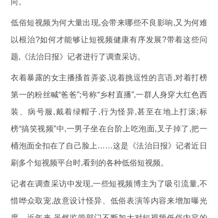
向。
低俗短视频为何大量出现,会带来哪些不良影响,又为何难
以根治?如何才能够让短视频健康有序发展?带着这些问
题,《法治日报》记者进行了调查采访。
衣着暴露的女主播搔首弄姿,说着挑逗性的言语,对着打榜
第一的粉丝喊“爸爸”;号称“乡村直播”,一群人身穿大红色西
装、病号服,戴着绿帽子,行为怪异,甚至在地上打滚;标
榜“搞笑视频”中,一男子坐在台阶上吃泡面,叉子掉了,把一
桶泡面全扣在了自己脸上……这是《法治日报》记者近日
刷多个短视频平台时,看到的各种低俗短视频。
记者在调查采访中发现,一些短视频博主为了吸引流量,不
惜哗众取宠,故意设计怪异、低俗表演等内容来增加曝光
度。近年来,虽然监管部门不断加大对短视频低俗内容的