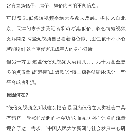
含有宣扬低俗、庸俗、媚俗内容的不良信息。
可以预见,低俗短视频令绝大多数人反感。多位来自北
京、天津的家长接受记者采访时说,低俗、软色情短视频
充斥网络,有些短视频自己看着都心惊、脸红,孩子不小心
就能刷到,这严重侵害未成年人的身心健康。
但另一方面,这些低俗短视频又动辄几万、几十万甚至更
多的点击量,被“追捧”成“爆款”,让博主赚得盆满钵满,让一些
平台成功引流。
原因何在?
“低俗短视频之所以难以根治,是因为低俗在人类社会中具
有猎奇、偷窥和发泄的社会功能,而互联网不记名的流量
迎合了这一需求。”中国人民大学新闻与社会发展中心研